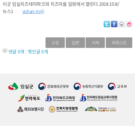
이곳 임실치즈테마파크와 치즈마을 일원에서 열린다.2018.10.8/
뉴스1
yohan-m@
수정
답변
삭제
목록으로
댓글
0
개
|
엮인글
0
개