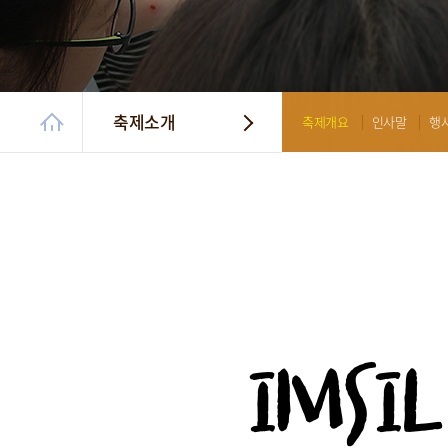
축제소개
축제개요
인사말
행