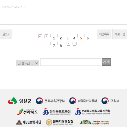
141개(5/8페이지)
글쓰기
처음목록
새로고침
1
2
3
4
5
6
7
8