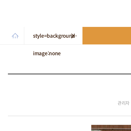
style=background-
image:none
관리자