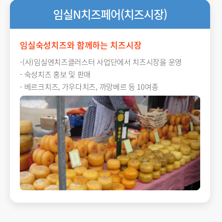
임실N치즈페어(치즈시장)
임실숙성치즈와 함께하는 치즈시장
-(사)임실엔치즈클러스터 사업단에서 치즈시장을 운영
- 숙성치즈 홍보 및 판매
- 베르크치즈, 가우다치즈, 까망베르 등 10여종