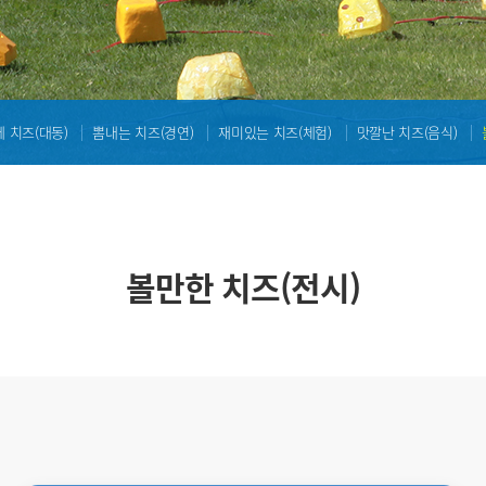
 치즈(대동)
뽐내는 치즈(경연)
재미있는 치즈(체험)
맛깔난 치즈(음식)
볼만한 치즈(전시)