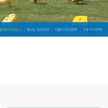
볼만한 치즈(전시)
빛나는 치즈(야간)
더불어 치즈(문화)
마을 치즈(연계)