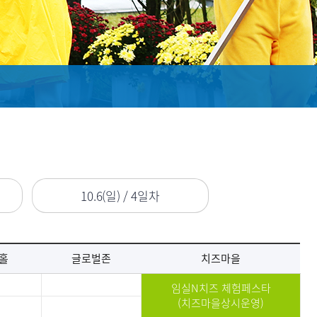
10.6(일) / 4일차
홀
글로벌존
치즈마을
임실N치즈 체험페스타
(치즈마을상시운영)