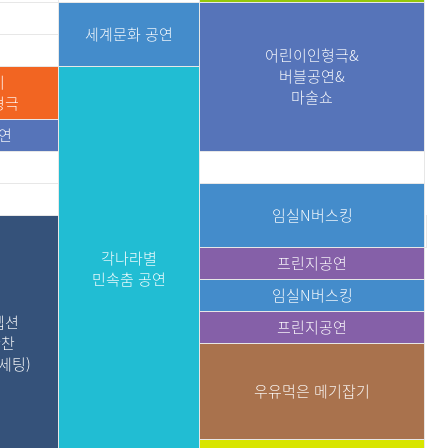
세계문화 공연
어린이인형극&
버블공연&
이
마술쇼
형극
연
임실N버스킹
각나라별
프린지공연
민속춤 공연
임실N버스킹
셉션
프린지공연
만찬
세팅)
우유먹은 메기잡기