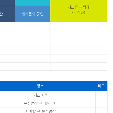
치즈를 부탁해
(쿠킹쇼)
찬
세계문화 공연
장소
비고
치즈마을
분수광장 → 메인무대
시계탑 → 분수광장