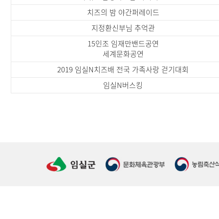
치즈의 밤 야간퍼레이드
지정환신부님 추억관
15인조 임재만밴드공연
세계문화공연
2019 임실N치즈배 전국 가족사랑 걷기대회
임실N버스킹