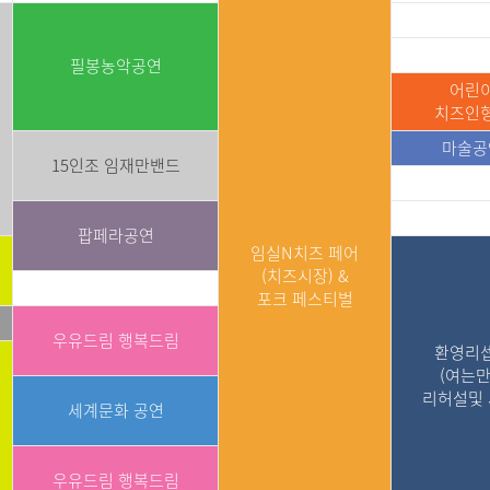
필봉농악공연
어린
치즈인
마술공
15인조 임재만밴드
팝페라공연
임실N치즈 페어
(치즈시장) &
포크 페스티벌
우유드림 행복드림
환영리
(여는
리허설및 
세계문화 공연
우유드림 행복드림