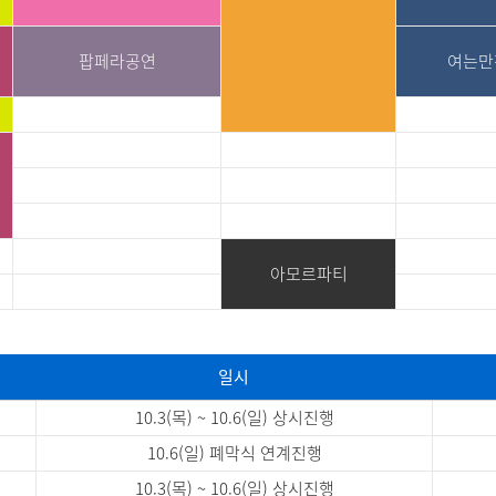
팝페라공연
여는만
아모르파티
일시
10.3(목) ~ 10.6(일) 상시진행
10.6(일) 폐막식 연계진행
10.3(목) ~ 10.6(일) 상시진행