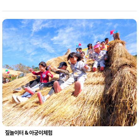
짚놀이터 & 아궁이체험