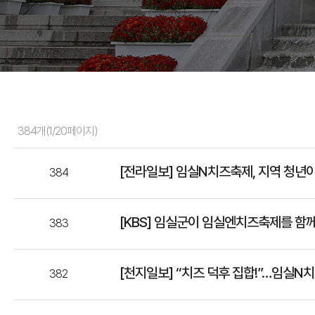
384개(1/20페이지)
[전라일보] 임실N치즈축제, 지역 청년
384
[KBS] 임실군이 임실엔치즈축제를 함
383
[천지일보] “치즈 덕후 집합!”…임실N
382