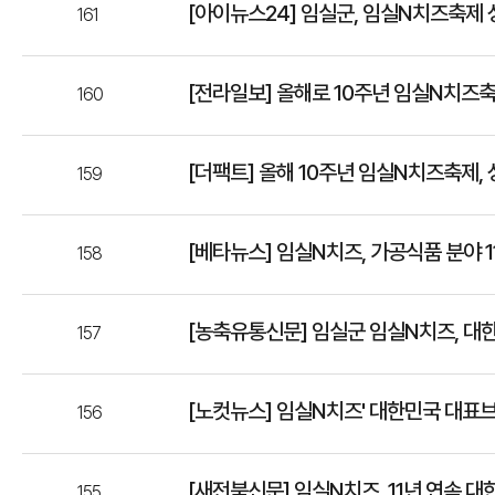
[아이뉴스24] 임실군, 임실N치즈축제
161
[전라일보] 올해로 10주년 임실N치즈
160
[더팩트] 올해 10주년 임실N치즈축제, 성
159
[베타뉴스] 임실N치즈, 가공식품 분야 1
158
[농축유통신문] 임실군 임실N치즈, 대
157
[노컷뉴스] 임실N치즈' 대한민국 대표브
156
[새전북신문] 임실N치즈, 11년 연속 
155