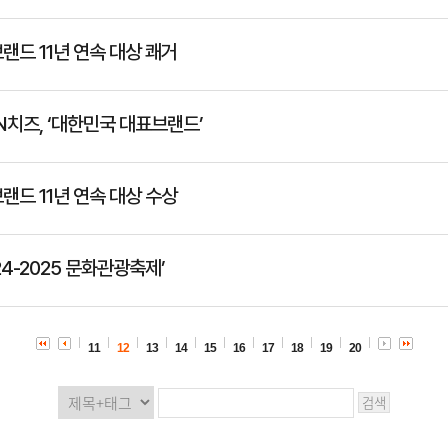
랜드 11년 연속 대상 쾌거
N치즈, ‘대한민국 대표브랜드’
랜드 11년 연속 대상 수상
24-2025 문화관광축제’
11
12
13
14
15
16
17
18
19
20