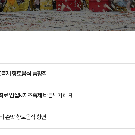
치즈축제 향토음식 품평회
개최로 임실N치즈축제 바른먹거리 제
마의 손맛 향토음식 향연