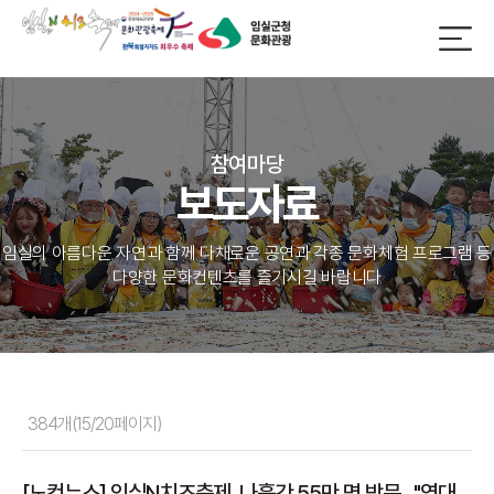
참여마당
보도자료
임실의 아름다운 자연과 함께 다채로운 공연과 각종 문화체험 프로그램 등
다양한 문화컨텐츠를 즐기시길 바랍니다
384개(15/20페이지)
[노컷뉴스] 임실N치즈축제, 나흘간 55만 명 방문…"역대