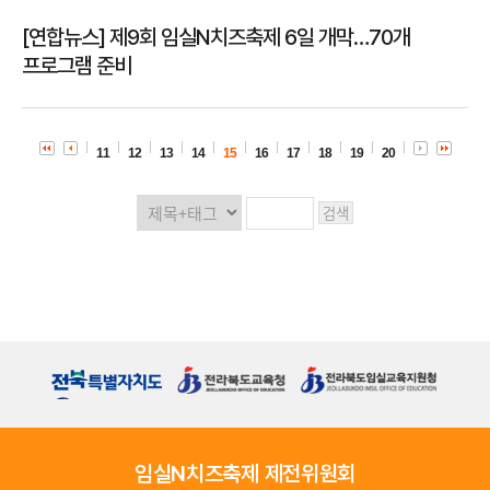
[연합뉴스] 제9회 임실N치즈축제 6일 개막…70개
프로그램 준비
11
12
13
14
15
16
17
18
19
20
임실N치즈축제 제전위원회