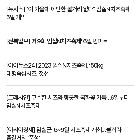
[뉴시스] "이 가을에 이만한 볼거리 없다" 임실N치즈축제
6일 개막
[전북일보] '제9회 임실N치즈축제' 6일 팡파르
[아이뉴스24] 2023 임실N치즈축제, ‘50kg
대형숙성치즈’ 첫선
[프레시안] 구수한 치즈와 향긋한 국화꽃 가득…6일부터
임실N치즈축제
[아시아경제] 임실군, 6~9일 치즈축제 개최…볼거리·
즐길거리 ‘풍성’