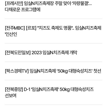
[프레시안] 임실N치즈축제장 주말 맞아 '차량물결'…
다채로운 프로그램에
[전주MBC] [르포] "치즈도 축제도 명품".. 임실N치즈축제
'인산인
[전북도민일보] 2023 임실N치즈축제 개막
[팍스경제TV] 임실N치즈축제 ‘50kg 대형숙성치즈’ 첫선
[전북중앙] D-1 '임실N치즈축제' 50kg 대형숙성치즈
선보여