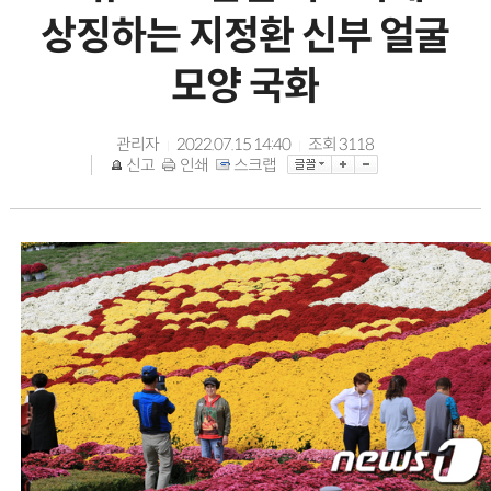
상징하는 지정환 신부 얼굴
모양 국화
관리자
2022.07.15 14:40
조회
3118
|
|
신고
인쇄
스크랩