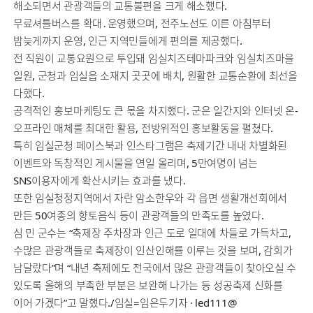
해소되면서 관광객들의 교통불편을 크게 해소했다.
무료셔틀버스를 확대․운영했으며, 전주노선도 이른 아침부터
밤늦게까지 운영, 인근 지역민들에게 편의를 제공했다.
전 직원이 교통요원으로 투입돼 임실치즈테마파크와 임실치즈마을
일원, 군청과 임실읍 소재지 곳곳에 배치, 원활한 교통순환에 최선을
다했다.
공격적인 홍보마케팅도 큰 몫을 차지했다. 군은 일간지와 인터넷 온-
오프라인 매체를 최대한 활용, 전방위적인 홍보활동을 펼쳤다.
특히 임실군청 페이스북과 인스타그램은 축제기간 내내 차별화된
이벤트와 독창적인 게시물을 연일 올리며, 5만여명이 넘는
SNS이용자에게 확산시키는 효과를 냈다.
또한 임실청정지역에서 자란 암소한우와 각 읍면 생활개선회에서
만든 50여종의 향토음식 등이 관광객들의 만족도를 높였다.
심 민 군수는 “축제장 주차장과 인근 도로 일대에 차들로 가득차고,
수많은 관광객들로 축제장이 인산인해를 이루는 것을 보며, 감회가
남달랐다”며 “내년 축제에도 전국에서 많은 관광객들이 찾아오실 수
있도록 올해의 부족한 부분은 보완해 나가는 등 성공축제 신화를
이어 가겠다”고 말했다./임실=임은두기자 · led111@