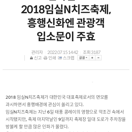
2018임실N치즈축제,
흥행신화엔 관광객
입소문이 주효
관리자
2022.07.15 14:42
조회
3187
|
|
신고
인쇄
스크랩
2018 임실N치즈축제가 대한민국 대표축제로서의 면모를
과시하면서 흥행배경에 관심이 쏠리고 있다.
임실N치즈축제는 지난 6일 태풍 콩레이의 영향으로 악조건 속에서
시작됐지만, 축제 마지막날인 9일까지 축제장 일대 도로가 주차장을
방불케 할 만큼 많은 인파가 몰렸다.