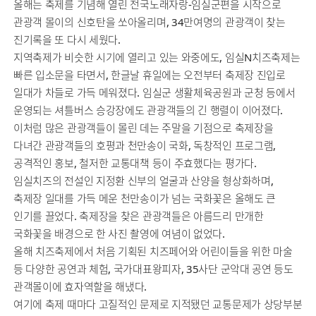
올해는 축제를 기념해 열린 전국노래자랑-임실군편을 시작으로
관광객 몰이의 신호탄을 쏘아올리며, 34만여명의 관광객이 찾는
진기록을 또 다시 세웠다.
지역축제가 비슷한 시기에 열리고 있는 와중에도, 임실N치즈축제는
빠른 입소문을 타면서, 한글날 휴일에는 오전부터 축제장 진입로
일대가 차들로 가득 메워졌다. 임실군 생활체육공원과 군청 등에서
운영되는 셔틀버스 승강장에도 관광객들의 긴 행렬이 이어졌다.
이처럼 많은 관광객들이 몰린 데는 주말을 기점으로 축제장을
다녀간 관광객들의 호평과 천만송이 국화, 독창적인 프로그램,
공격적인 홍보, 철저한 교통대책 등이 주효했다는 평가다.
임실치즈의 전설인 지정환 신부의 얼굴과 산양을 형상화하며,
축제장 일대를 가득 메운 천만송이가 넘는 국화꽃은 올해도 큰
인기를 끌었다. 축제장을 찾은 관광객들은 아름드리 만개한
국화꽃을 배경으로 한 사진 촬영에 여념이 없었다.
올해 치즈축제에서 처음 기획된 치즈페어와 어린이들을 위한 마술
등 다양한 공연과 체험, 국가대표왕피자, 35사단 군악대 공연 등도
관객몰이에 효자역할을 해냈다.
여기에 축제 때마다 고질적인 문제로 지적됐던 교통문제가 상당부분