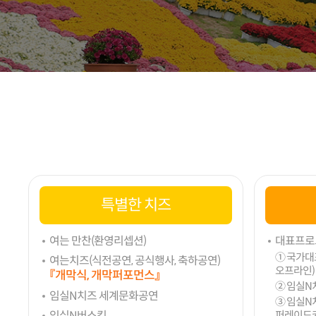
특별한 치즈
여는 만찬(환영리셉션)
대표프로
① 국가대
여는치즈(식전공연, 공식행사, 축하공연)
오프라인)
『개막식, 개막퍼포먼스』
② 임실N
임실N치즈 세계문화공연
③ 임실N
임실N버스킹
퍼레이드카