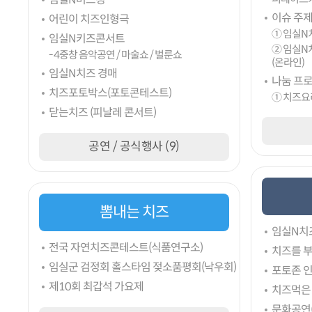
이슈 주
어린이 치즈인형극
① 임실N
임실N키즈콘서트
② 임실N
- 4중창 음악공연 / 마술쇼 / 벌룬쇼
(온라인)
임실N치즈 경매
나눔 프
치즈포토박스(포토콘테스트)
① 치즈요
닫는치즈 (피날레 콘서트)
공연 / 공식행사 (9)
뽐내는 치즈
임실N치즈
전국 자연치즈콘테스트(식품연구소)
치즈를 부
임실군 검정회 홀스타임 젖소품평회(낙우회)
포토존 
제10회 최갑석 가요제
치즈먹은
문화공연(