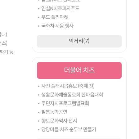
임실N치즈피자푸드
푸드 플리마켓
국화차 시음 행사
내)
먹거리(7)
먼스)
짜기 등
더불어 치즈
사전 플래시몹홍보 (축제 전)
생활문화예술동호회 한마음대회
주민자치프로그램발표회
필봉농악공연
향토문화역사 전시
당당마을 치즈 순두부 만들기