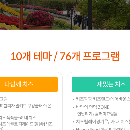
10개 테마 / 76개 프로그램
다함께 치즈
재밌는 치즈
그램
키즈팡팡 키즈랜드(에어바운스
표 쌀피자 밀키트 쿠킹클래스(온·
바람의 언덕 ZONE
-연날리기 / 롤러미끄럼틀
치즈 쭉쭉늘~려 내 치즈
치즈릴레이경기 “누가 내 치즈
치즈 에끌로 퍼레이드(임실N치즈
)
Happy Food 화덕피자체험