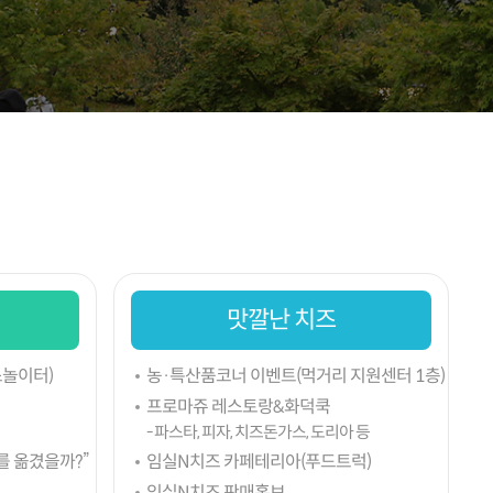
맛깔난 치즈
놀이터)
농·특산품코너 이벤트(먹거리 지원센터 1층)
프로마쥬 레스토랑&화덕쿡
- 파스타, 피자, 치즈돈가스, 도리아 등
를 옮겼을까?”
임실N치즈 카페테리아(푸드트럭)
임실N치즈 판매홍보