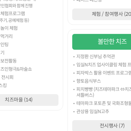
 문인협회와 함께 진행
 체험프로그램
체험 / 참여행사 (20
주기, 공예체험 등)
통놀이 체험
 먹거리
볼만한 치즈
페인팅
리기
지정환 신부님 추억관
 보전활동
임실N치즈 업사이클링 체험 
치즈인형극&마술쇼
피자박스 활용 이벤트 프로그
 전시회
향토음식부스
스킹
피치빵빵 (치즈테마파크 ⇔치
셔틀버스)
치즈마을 (14)
테마파크 포토존 및 국화조형
관상용 임실N고추
전시행사 (7)