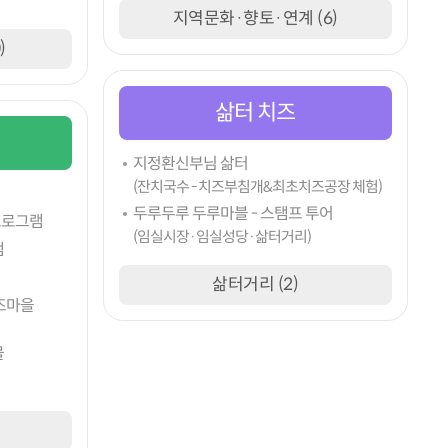
지역문화·향토·연계 (6)
)
삶터 치즈
지정환신부님 삶터
(잔치국수 - 치즈부침개&최초치즈공장 체험)
두루두루 두루마블 - 스탬프 투어
프로그램
(임실시장·임실성당·삶터거리)
램
삶터거리 (2)
즈마을
물