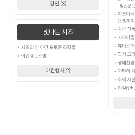
경연 (3)
- 임실군
치즈마을
(산양먹이
각종 전
빛나는 치즈
치즈마을
페이스 
치즈의 밤 야간 포토존 조형물
엽서 그
야간경관조명
생태환경
야간행사(2)
어린이 
추억 사진
임실N버