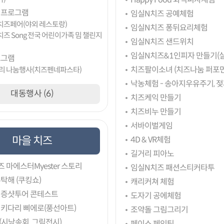
제프로그램
임실N치즈 공예체험
치즈페어(야외 레스토랑)
임실N치즈 퐁뒤요리체험
치즈 Song 전국 어린이가족 밈 챌린지
임실N치즈 샌드위치
임실N치즈&1인피자 만들기(실
로그램
치즈팔이소녀 (치즈나눔 퍼포
리 나눔행사(치즈펜네파스타)
낙농체험 - 송아지우유주기, 젖
대동행사 (6)
치즈케익 만들기
치즈비누 만들기
서바이벌게임
마을 치즈
4D & VR체험
길거리 피아노
 마에스터Myester 스토리
임실N치즈 패션스티커타투
탁해 (쿠킹쇼)
캐리커쳐 체험
인증샷투어 콘테스트
도자기 공에체험
 키다리 삐에로(풍선아트)
조약돌 그림그리기
시낭송회, 그림전시)
페이스 페인팅